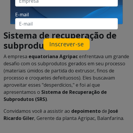
E-mail
Sistema de recuperação de
subprodutos
Inscrever-se
A empresa
equatoriana Agripac
enfrentava um grande
desafio com os subprodutos gerados em seu processo
(materiais úmidos de partida do extrusor, finos de
processo e croquetes defeituosos). Eles buscavam
aproveitar esses "desperdícios," e foi aí que
apresentamos o
Sistema de Recuperação de
Subprodutos (SRS)
.
Convidamos você a assistir ao
depoimento
de
José
Ricardo Giler
, Gerente da planta Agripac, Balanfarina.