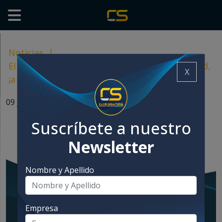
Noticias
|
El gran encuentro de las industrias food y feed,
X
¡a la vuelta de la esquina!
09 junio, 2024
Suscríbete a nuestro
Newsletter
Nombre y Apellido
Empresa