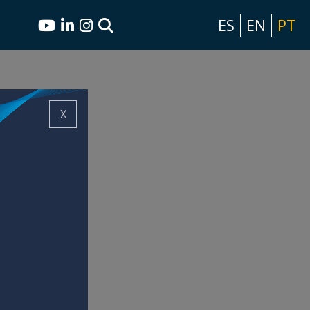
ES
EN
PT
X