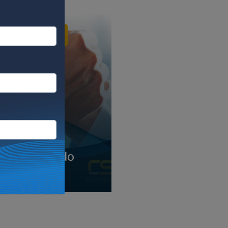
Tendências
A solução de
fim de linha
inovadora e de
alta qualidade
Bem-vindo
que você
Umbra!
esperava