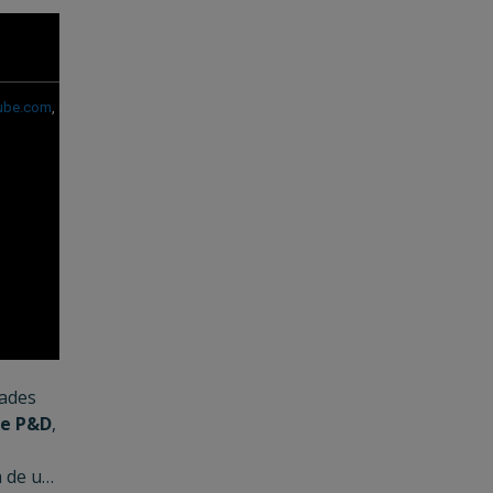
dades
e P&D
,
m de um