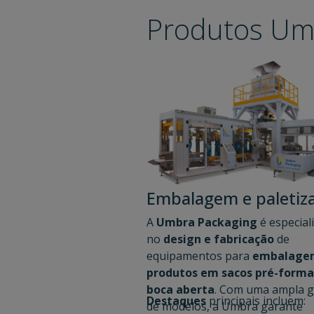
Produtos Um
Embalagem e paletiz
A
Umbra Packaging
é especial
no
design e fabricação
de
equipamentos para
embalage
produtos em sacos pré-forma
boca aberta
. Com uma ampla 
Destaques
principais incluem:
de modelos, a Umbra garante