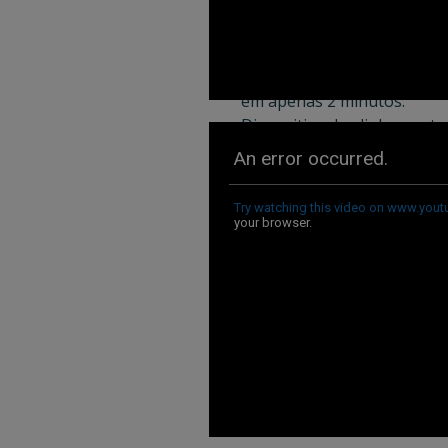
Cone de enchimento adequ
para todos os formatos se
necessidade de troca de peç
que permite mudanças de 
em apenas 2 minutos.
Dispositivo de alinhamento
saco "Wally", garantindo u
selagem perfeitamente hori
Barras de resfriamento par
selagem, evitando que ela 
deforme, garantindo que a 
superior do saco seja
perfeitamente vertical.