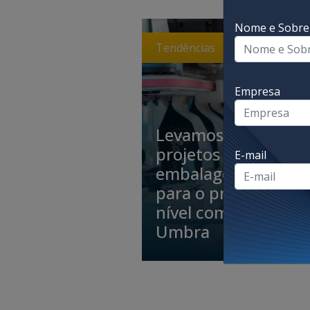
Nome e Sobr
Tendências
Empresa
Levamos seus
projetos de
E-mail
embalagem
para o próximo
nível com a
Umbra