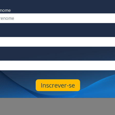
enome
Perspectiva industrial
Perspectiva industrial
Você busca um
Envasadoras
embalamento
Umbra: a
de excelência?
solução que
Inscrever-se
Descubra aqui!
você precisa