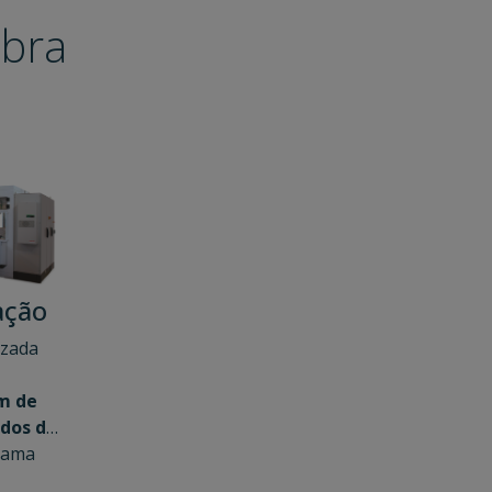
bra
ação
izada
m de
dos de
gama