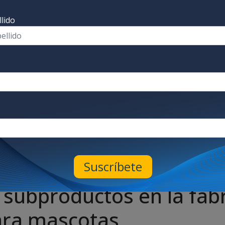
lido
Suscríbete
subproductos en la fabr
ara mascotas