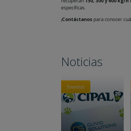
recuperan
150, 300 y 600 kg/h
r
específicas.
¡
Contáctanos
para conocer cuá
Noticias
Eventos