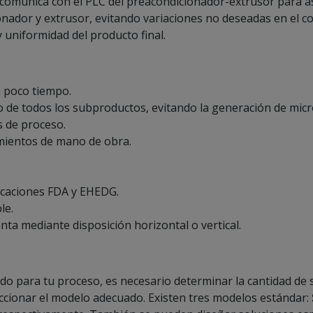
e comunica con el PLC del preacondicionador-extrusor para a
onador y extrusor, evitando variaciones no deseadas en el 
 uniformidad del producto final.
n poco tiempo.
 de todos los subproductos, evitando la generación de mi
s de proceso.
mientos de mano de obra.
.
ficaciones FDA y EHEDG.
le.
nta mediante disposición horizontal o vertical.
do para tu proceso, es necesario determinar la cantidad d
ccionar el modelo adecuado. Existen tres modelos estándar: