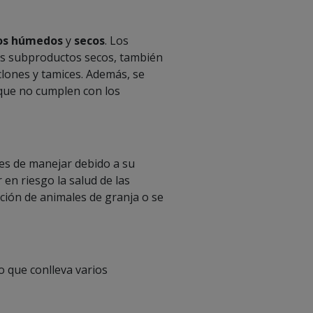
os húmedos
y
secos
. Los
os subproductos secos, también
iclones y tamices. Además, se
que no cumplen con los
es de manejar debido a su
n riesgo la salud de las
ción de animales de granja o se
o que conlleva varios