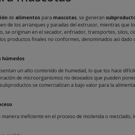
ción
de
alimentos
para
mascotas
, se generan
subproduct
 de los arranques y paradas del extrusor, mientras que l
 se originan en el secador, enfriador, transportes, silos, c
os productos finales no conformes, denominados así dado 
os húmedos
ntan un alto contenido de humedad, lo que los hace difícil
eración de microorganismos no deseados que pueden poner e
ubproductos se comercializan a bajo valor para la alimenta
oceso
e manera ineficiente en el proceso de molienda o mezclado, l