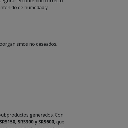
segurar el contenido correcto
contenido de humedad y
croorganismos no deseados.
e subproductos generados. Con
SRS150, SRS300 y SRS600
, que