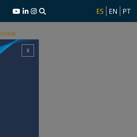
ES
EN
PT
scotas
X