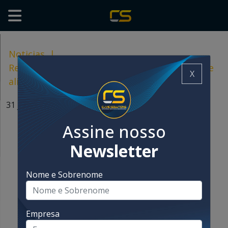
Noticias
|
Recuperação de subprodutos na fabricação de
X
alimentos para pets
31 julio, 2024
Assine nosso
Newsletter
Nome e Sobrenome
Empresa