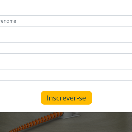
enome
Inscrever-se