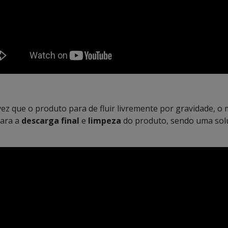
vez que o produto para de fluir livremente por gravidade, 
para a
descarga final
e
limpeza
do produto, sendo uma so