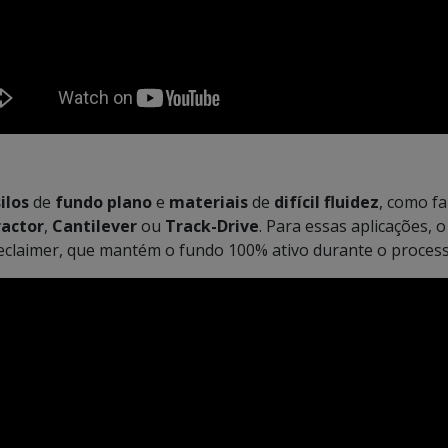
silos
de
fundo plano
e
materiais
de
difícil fluidez
, como fa
ractor
,
Cantilever
ou
Track-Drive
. Para essas aplicações, 
reclaimer, que mantém o fundo 100% ativo durante o proces