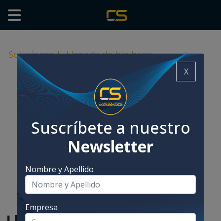
Soluciones
|
Llenado de big bags
X
Suscríbete a nuestro
Newsletter
Nombre y Apellido
Empresa
Llenado de big bags