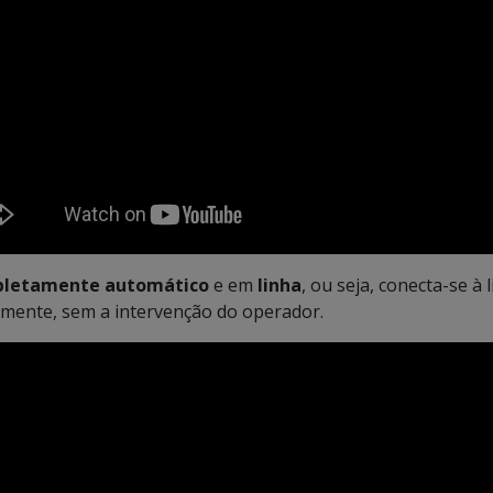
letamente automático
e em
linha
, ou seja, conecta-se à
amente, sem a intervenção do operador.