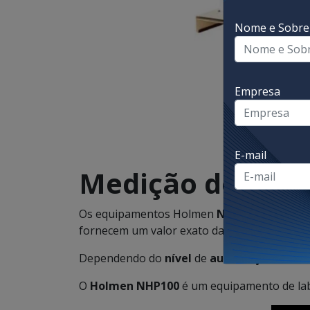
Nome e Sobr
Empresa
E-mail
Medição de PDI
Os equipamentos Holmen
NHP
da
Tekpro
o
fornecem um valor exato da durabilidade dos 
Dependendo do
nível
de
automação
necess
O
Holmen NHP100
é um equipamento de la