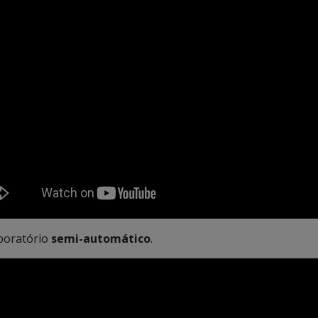
boratório
semi-automático
.