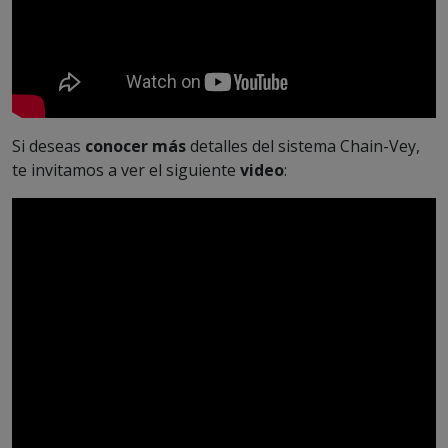
Si deseas
conocer más
detalles del sistema Chain-Vey,
te invitamos a ver el siguiente
video
: