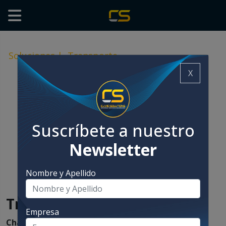
Soluciones
|
Transporte
X
Suscríbete a nuestro
Newsletter
Nombre y Apellido
Transporte
Empresa
Chain-Vey
ofrece equipos para el transporte de