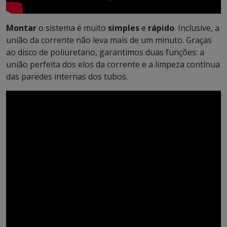
Montar
o sistema é muito
simples
e
rápido
. Inclusive, a
união da corrente não leva mais de um minuto. Graças
ao disco de poliuretano, garantimos duas funções: a
união perfeita dos elos da corrente e a limpeza contínua
das paredes internas dos tubos.