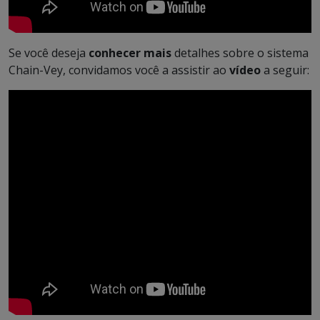
Se você deseja
conhecer mais
detalhes sobre o sistema
Chain-Vey, convidamos você a assistir ao
vídeo
a seguir: