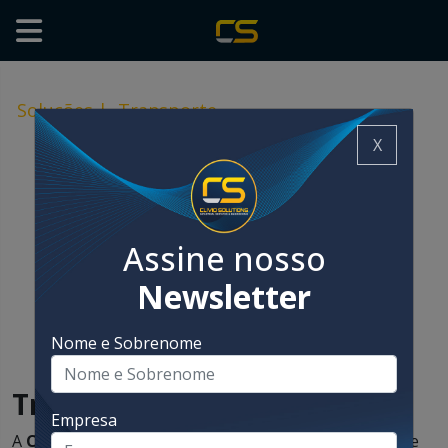
Soluções
|
Transporte
X
Assine nosso
Newsletter
Nome e Sobrenome
Transporte
Empresa
A
Chain-Vey
oferece equipamentos para o transporte