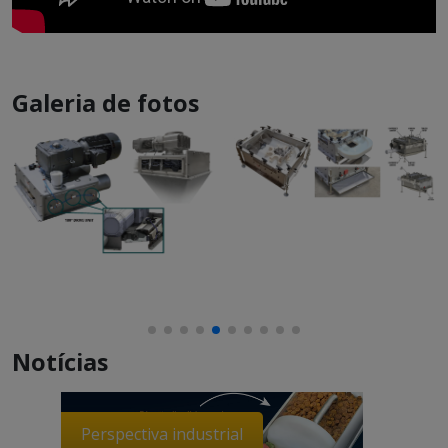
Galeria de fotos
Notícias
Perspectiva industrial
Perspe