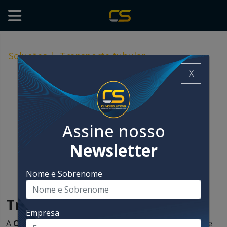
Soluções
|
Transporte tubular
X
Assine nosso
Newsletter
Nome e Sobrenome
Transporte tubular
Empresa
A
Chain-Vey
oferece equipamentos para o transporte