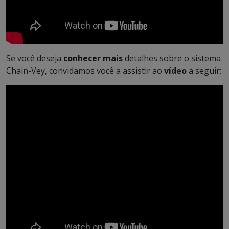
Se você deseja
conhecer mais
detalhes sobre o sistema
Chain-Vey, convidamos você a assistir ao
vídeo
a seguir: