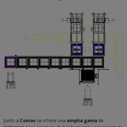
Junto a
Comav
se ofrece una
amplia gama
de