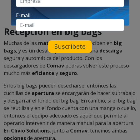
E-mail
Recepción en big bags
Muchas de las
materias primas
se reciben en
big
Suscríbete
bags
, y es un desafío poder realizar una
descarga
segura y automática del producto. Con los
descargadores de
Comav
podrás volver este proceso
mucho más
eficiente
y
seguro
.
Si los big bags pueden desecharse, entonces las
cuchillas de
apertura
se encargarán de hacer su trabajo
y desgarrar el fondo del big bag. En cambio, si el big bag
se reutiliza y en el fondo cuenta con una manga o cuello,
entonces el equipo adecuado es aquel que permite al
operario intervenir de manera manual para la apertura.
En
Clivio Solutions
, junto a
Comav
, tenemos ambas
opciones
de apertura.