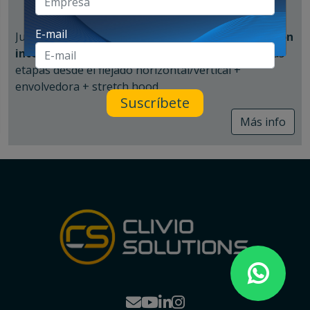
E-mail
Junto a
Innova Group
podemos brindar una
solución
integral
para el
final de línea
, abarcando todas las
etapas desde el flejado horizontal/vertical +
envolvedora + stretch hood.
Suscríbete
Sistema de flejado
Más info
En todo final de línea del sector cerámico es
importante contar con un buen sistema de flejado,
tanto vertical (FV) como horizontal (FH), para sujetar
la carga y volverla muy estable. Existe la posibilidad de
adicionar cantoneras en las esquinas, lo que nos
brindará un pallet mucho más prolijo y con menos
posibilidad de rotura de film en dichas partes.