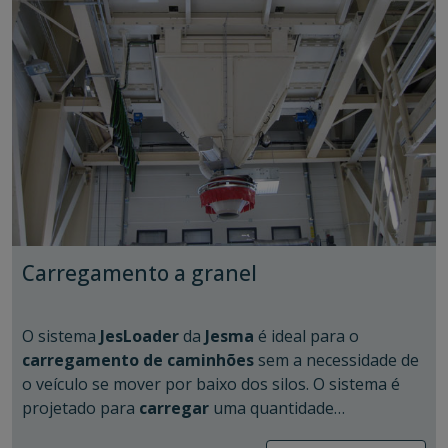
silos que possuem. Isso demonstra claramente as
grandes
vantagens
mencionadas anteriormente:
Carregamento a granel
O sistema
JesLoader
da
Jesma
é ideal para o
carregamento de caminhões
sem a necessidade de
o veículo se mover por baixo dos silos. O sistema é
projetado para
carregar
uma quantidade
Se você possui um
silo cônico
, o equipamento ideal
predeterminada de material a granel em um
para sua aplicação é o modelo
Cone Bottom