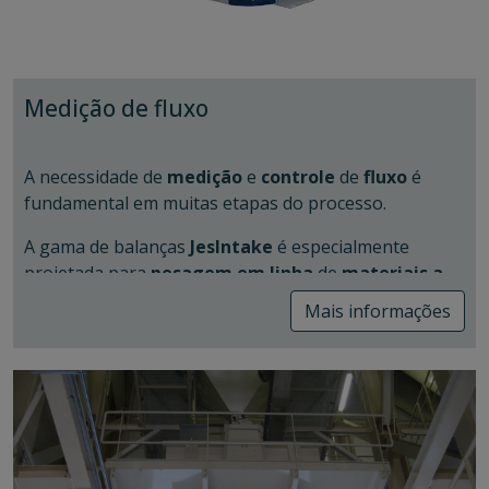
(Primeiro que entra, primeiro que sai).
Capacidade:
Permite o enchimento e
esvaziamento completo dos silos, maximizando
sua capacidade.
Medição de fluxo
A necessidade de
medição
e
controle
de
fluxo
é
fundamental em muitas etapas do processo.
A gama de balanças
JesIntake
é especialmente
projetada para
pesagem em linha
de
materiais a
granel
, como pós, grânulos, grãos e muito mais,
Mais informações
focando na confiabilidade operacional e alta precisão.
A série de equipamentos inclui uma gama padrão de
13 tamanhos, com capacidades de 12 m³/h a 2500
m³/h, sendo adequada para lidar com altas taxas de
fluxo e manter alta precisão.
No
vídeo
a seguir, podemos ver uma comparação
entre silos que não possuem um sistema Laidig e