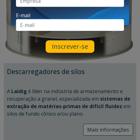
E-mail
Inscrever-se
Descarregadores de silos
A
Laidig
é líder na indústria de armazenamento e
recuperação a granel, especializada em
sistemas de
extração de matérias-primas de difícil fluidez
em
silos de fundo cônico e/ou plano.
Quando os materiais armazenados em silos não
Mais informações
descarregam corretamente, duas ações geralmente