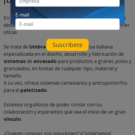
E-mail
En esta ocasión, queremos compartirte la gran noticia
desde
Clivio Solutions
contamos con un nuevo partner
oficial.
Suscríbete
Se trata de
Umbra Packaging
, empresa italiana
especializada en el diseño, desarrollo y fabricación de
sistemas
de
envasado
para productos a granel, polvo y
granulados, en bolsas de cualquier tipo, material y
tamaño.
A su vez, ofrece sistemas cartesianos y antropomorfos
para el
paletizado
.
Estamos orgullosos de poder contar con su
colaboración y esperamos que sea el inicio de un gran
vínculo
.
¿Quieres conocer sus soluciones? ¡Contáctanos!