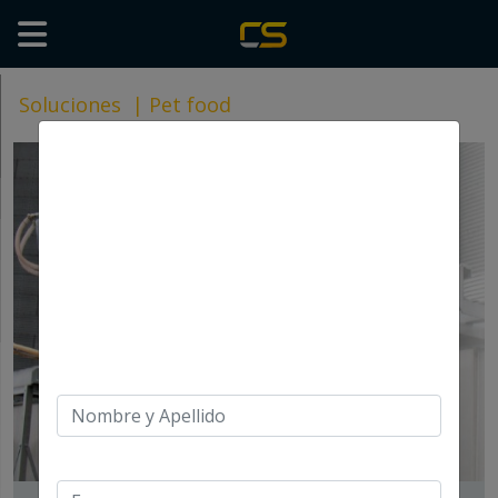
Soluciones
|
Pet food
X
Suscríbete a nuestro
Newsletter
Nombre y Apellido
Empresa