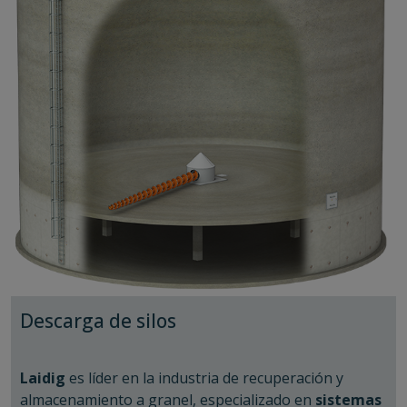
mangueras hidráulicas de alta presión.
Su versatilidad le permite adaptarse prácticamente a
Permite una
rotación de 340°
, lo que facilita
cualquier longitud de camión o tráiler
obtener muestras de diferentes puntos de la
. Un caso
destacado es el de
carga y garantiza una representación más
CBH en Australia
, donde las
máquinas Samplex trabajan con camiones de hasta
precisa.
50
metros de largo
.
Descarga de silos
Laidig
es líder en la industria de recuperación y
almacenamiento a granel, especializado en
sistemas