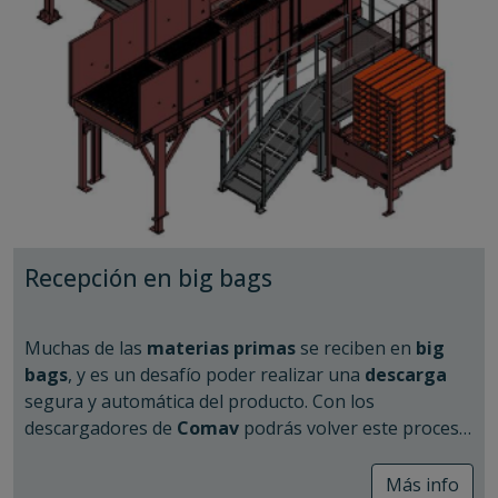
Seguridad
: Evita poner en riesgo la vida de los
puede contar con equipos confiables, de larga vida
operarios (zero entry).
útil y diseñados para ofrecer resultados
Inocuidad
: Evita el rat holing y acumulamiento de
representativos en cada carga. Esto asegura
control
producto en las paredes del silo.
de calidad, seguridad y eficiencia operativa
en
Trazabilidad
: Asegura el sistema FIFO.
todos los procesos de muestreo.
Capacidad
: Asegura el llenado y vaciado
completo de lo silos, aprovechando su máxima
capacidad, sin problemas de compactación en el
fondo.
Recepción en big bags
Muchas de las
materias primas
se reciben en
big
bags
, y es un desafío poder realizar una
descarga
segura y automática del producto. Con los
descargadores de
Comav
podrás volver este proceso
mucho más
eficiente
y
seguro
.
Si los big bags pueden desecharse, entonces las
Más info