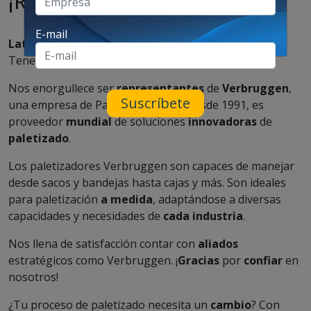
¡Representaciones que sí!
E-mail
Latinoamérica
,
Estados Unidos
y
Canadá
, ¡atentos!
Tenemos una
novedad
.
Nos enorgullece ser
representantes
de
Verbruggen
,
Suscríbete
una empresa de Países Bajos que, desde 1991, es
proveedor
mundial
de soluciones
innovadoras
de
paletizado
.
Los paletizadores Verbruggen son capaces de manejar
desde sacos y bandejas hasta cajas y más. Son ideales
para paletización
a medida
, adaptándose a diversas
capacidades y necesidades de
cada industria
.
Nos llena de satisfacción contar con
aliados
estratégicos como Verbruggen. ¡
Gracias
por
confiar
en
nosotros!
¿Tu proceso de paletizado necesita un
cambio
? Con