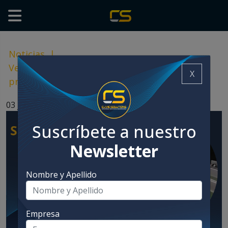
Noticias
|
Ventajas de incorporar un sistema buffer
X
previo al paletizado
03 junio, 2025
Suscríbete a nuestro
Newsletter
Nombre y Apellido
Empresa