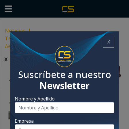
Noticias
|
Tecnología NTP (Non – Thermal Plasma) de
X
Aerox para la eliminación de olores
30 mayo, 2023
Suscríbete a nuestro
Newsletter
Nombre y Apellido
Empresa