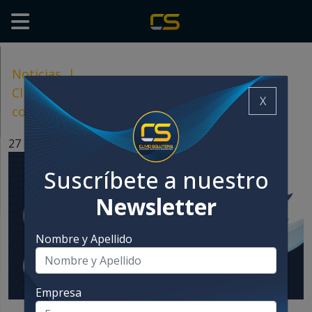
Noticias
|
Clivio Solutions será parte del programa de
X
conferencias del Foro de Mascotas 2026
27 mayo, 2026
Suscríbete a nuestro
Newsletter
Nombre y Apellido
Empresa