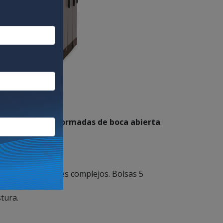
 en bolsas preformadas de boca abierta
.
 especifica.
, rafia, materiales complejos. Bolsas 5
tura.