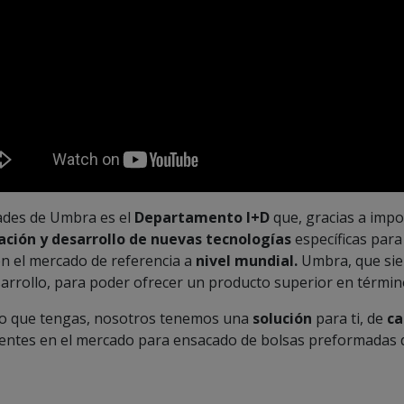
idades de Umbra
es el
Departamento I+D
que, gracias a impo
ación y desarrollo de nuevas tecnologías
específicas para
en el mercado de referencia a
nivel mundial.
Umbra, que sie
esarrollo, para poder ofrecer un producto superior en término
ado que tengas, nosotros tenemos una
solución
para ti, de
ca
entes en el mercado para ensacado de bolsas preformadas d