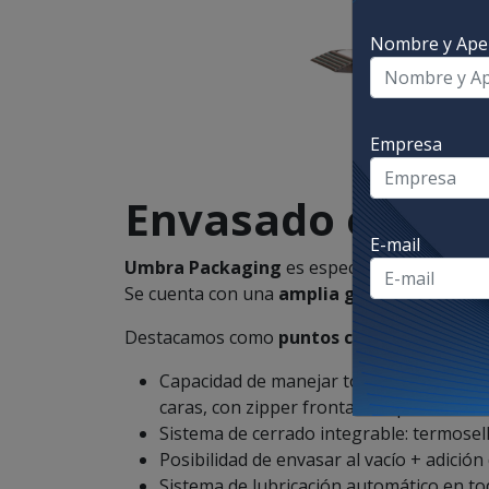
Nombre y Apel
Empresa
Envasado en bol
E-mail
Umbra
Packaging
es especialista en el
dise
Se cuenta con una
amplia gama
de modelos
Destacamos como
puntos claves
:
Capacidad de manejar todo tipo de bolsas
caras, con zipper frontal o top, bolsas c
Sistema de cerrado integrable: termosell
Posibilidad de envasar al vacío + adició
Sistema de lubricación automático en to