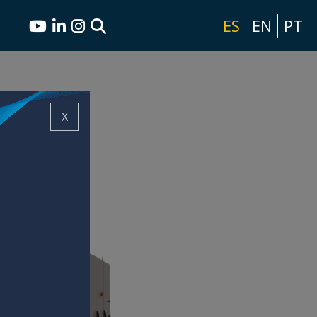
ES
EN
PT
X