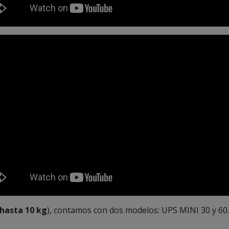
hasta 10 kg
), contamos con dos modelos:
UPS MINI 30 y 60