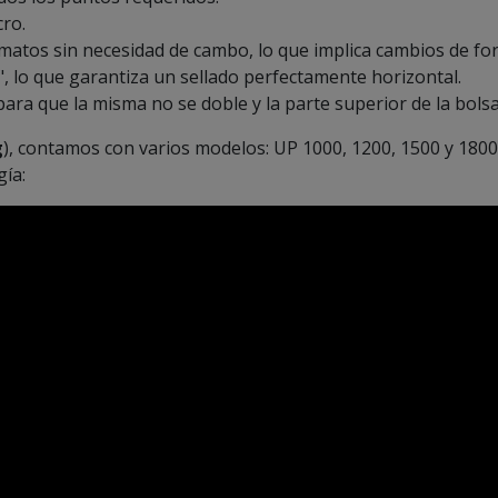
cro.
matos sin necesidad de cambo, lo que implica cambios de fo
y", lo que garantiza un sellado perfectamente horizontal.
ara que la misma no se doble y la parte superior de la bolsa
g
), contamos con varios modelos:
UP 1000, 1200, 1500 y 1800
gía: