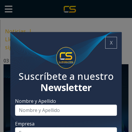
Noticias
|
Llevamos tus proyectos de envasado al
X
siguiente nivel con Umbra
03 febrero, 2025
Suscríbete a nuestro
Newsletter
Nombre y Apellido
Empresa