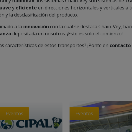
idad
y
fiabilidad
, los sistemas Chain-Vey son sistemas de
tr
suave
y
eficiente
en direcciones horizontales y verticales a 
n y la desclasificación del producto.
mado a la
innovación
con la cual se destaca Chain-Vey, hac
ianza
depositada en nosotros. ¡Este es solo el comienzo!
as características de estos transportes? ¡Ponte en
contacto
Eventos
Eventos