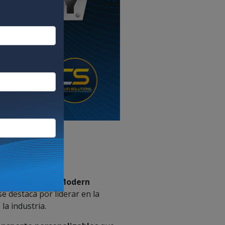
l grupo familiar
Modern
e destaca por liderar en la
 la industria.