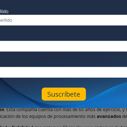
lido
envenida a Chain-Vey!
Suscríbete
zar a trabajar junto a
Chain-Vey
, empresa perteneciente a
on
. Esta compañía cuenta con más de 65 años de ejercicio, y s
abricación de los equipos de procesamiento más
avanzados
de