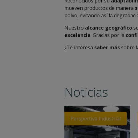
Reconocidos por su
adaptabil
mueven productos de manera
polvo, evitando así la degradació
Nuestro
alcance geográfico
su
excelencia
. Gracias por la
conf
¿Te interesa
saber más
sobre l
Noticias
Perspectiva Industrial