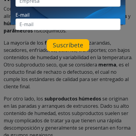
Comúnmente, en los procesos de producción de
E-mail
alimento para peces, se generan
subproductos secos
y
húmedos
, con diferentes características en cuanto a
parámetros
fisicoquímicos.
La mayoría de los
finos
provienen de zarandas,
Suscríbete
secadores, enfriadores, ciclones, transportes; con bajos
contenidos de humedad y variabilidad en la temperatura.
Otro subproducto seco, que se considera
merma
, es el
producto final de rechazo o defectuoso, el cual no
cumple los estándares de calidad para ser entregado al
cliente final.
Por otro lado, los
subproductos húmedos
se originan
en las paradas y arranques de extrusores. Dado su alto
contenido de humedad, estos subproductos suelen ser
muy complicados de tratar ya que tienen una rápida
descomposición y generalmente se presentan en forma
de grumos pegajosos.