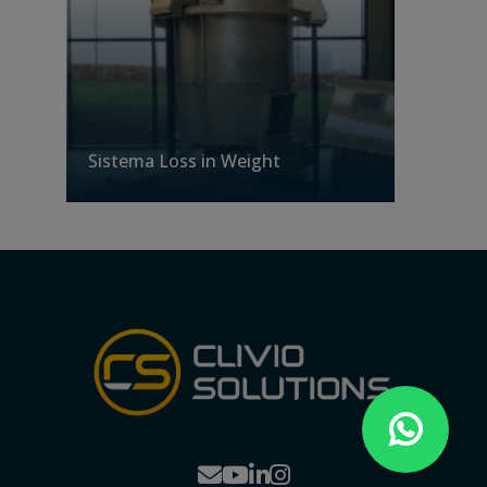
Siste
Contr
Sistema Loss in Weight
produ