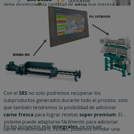
debe monitorear la cantidad de
agua
que ingresa al
preacodincionador/extrusor
de manera directa, y la
cantidad que ingresa a través del
SRS
. Este sistema de
control vuelve el
proceso
completamente
automático
,
con un mínimo de intervención humana.
Con el
SRS
no solo podremos recuperar los
subproductos generados durante todo el proceso, sino
que también tendremos la posibilidad de adicionar
carne fresca
para lograr recetas
super premium
. El
sistema puede adaptarse fácilmente para adicionar
En los proyectos más
integrales
, se incluye:
carne emulsionada o, incluso, podemos brindar una