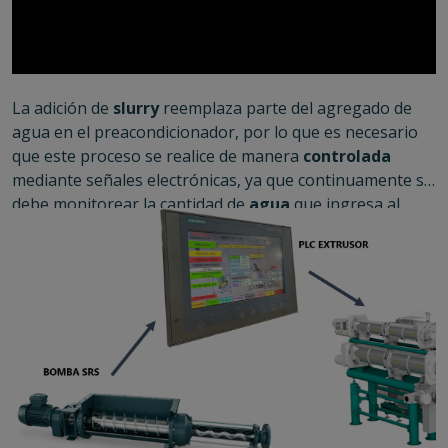
La adición de
slurry
reemplaza parte del agregado de
agua en el preacondicionador, por lo que es necesario
que este proceso se realice de manera
controlada
mediante señales electrónicas, ya que continuamente se
debe monitorear la cantidad de
agua
que ingresa al
preacodincionador/extrusor
de manera directa, y la
cantidad que ingresa a través del
SRS
. Este sistema de
control vuelve el
proceso
completamente
automático
,
con un mínimo de intervención humana.