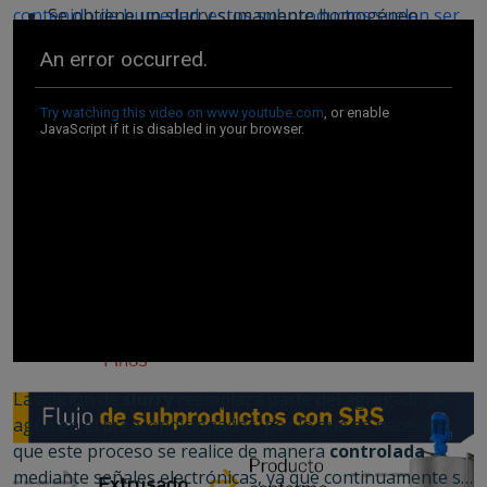
contenido de humedad, estos subproductos suelen ser
Se obtiene un slurry sumamente homogéneo.
muy complicados de tratar ya que tienen una rápida
Es de fácil limpieza.
descomposición y generalmente se presentan en forma
Posibilidad de instalación horizontal o vertical.
de grumos pegajosos.
La adición de
slurry
reemplaza parte del agregado de
agua en el preacondicionador, por lo que es necesario
que este proceso se realice de manera
controlada
mediante señales electrónicas, ya que continuamente se