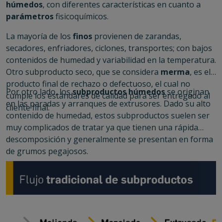
húmedos
, con diferentes características en cuanto a
parámetros
fisicoquímicos.
La mayoría de los
finos
provienen de zarandas,
secadores, enfriadores, ciclones, transportes; con bajos
contenidos de humedad y variabilidad en la temperatura.
Otro subproducto seco, que se considera
merma
, es el
producto final de rechazo o defectuoso, el cual no
Por otro lado, los
subproductos húmedos
se originan
cumple los estándares de calidad para ser entregado al
en las paradas y arranques de extrusores. Dado su alto
cliente final.
contenido de humedad, estos subproductos suelen ser
muy complicados de tratar ya que tienen una rápida
descomposición y generalmente se presentan en forma
de grumos pegajosos.