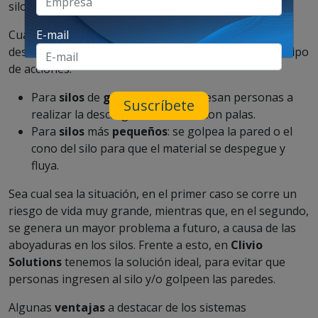
silos de fondo cónico y/o plano.
Cuando los materiales almacenados en silos no
E-mail
descargan correctamente, entonces se generan dos tipo
de acciones:
Para
silos
de
gran tamaño
: ingresan personas a
Suscríbete
realizar la descarga del material con palas.
Para
silos
más
pequeños
: se golpea la pared o el
cono del silo para que el material se despegue y
fluya.
Sea cual sea la situación, en el primer caso se corre un
riesgo de vida muy grande, mientras que, en el segundo,
se genera un mayor problema a futuro, a causa de las
aboyaduras en los silos. Frente a esto, en
Clivio
Solutions
tenemos la solución ideal, para evitar que
personas ingresen al silo y/o golpeen las paredes.
Algunas
ventajas
a destacar de los sistemas