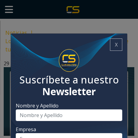
Noticias
|
Lo que nos hace únicos es justamente eso que
X
tu equipo necesita
29 julio, 2024
Suscríbete a nuestro
Newsletter
Nombre y Apellido
Empresa