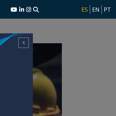
ES
EN
PT
X