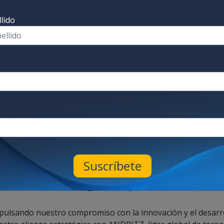
lido
Suscríbete
a estratégica para Lat
mpulsando nuestro compromiso con la innovación y el desarro